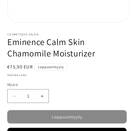
Avaa
aineisto
1
COSMETIQUE SALON
modaalisessa
Eminence Calm Skin
ikkunassa
Chamomile Moisturizer
Normaalihinta
€75,90 EUR
Loppuunmyyty
Sisältää verot.
Määrä
Määrä
Vähennä
Lisää
tuotteen
tuotteen
Eminence
Eminence
Loppuunmyyty
Calm
Calm
Skin
Skin
Chamomile
Chamomile