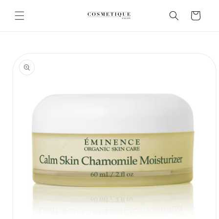
Ohita ja
siirry
Ostoskori
sisältöön
Siirry
tuotetietoihin