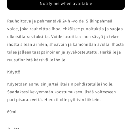
Notify me when available
Moisturizer
Moisturizer
määrää
määrää
Rauhoittava ja pehmentävä 24 h -voide. Silkinpehmeä
voide, joka rauhoittaa ihoa, ehkäisee punoituksia ja suojaa
ulkoisilta rasituksilta. Voide tasoittaa ihon sävyä ja tekee
ihosta sileän arnikin, sheavoin ja kamomillan avulla. Ihosta
tulee jälleen tasapainoinen ja syväkosteutettu. Herkälle ja
ruusufinnistä kärsivälle iholle.
Käyttö:
Käytetään aamuisin ja/tai iltaisin puhdistetulle iholle.
Saadaksesi kevyemmän koostumuksen, lisää voiteeseen
pari pisaraa vettä. Hiero iholle pyörivin liikkein.
60ml
Jaa