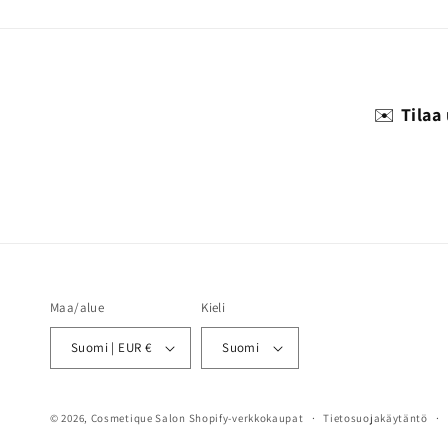
✉️
Tilaa
Maa/alue
Kieli
Suomi | EUR €
Suomi
© 2026,
Cosmetique Salon
Shopify-verkkokaupat
Tietosuojakäytäntö