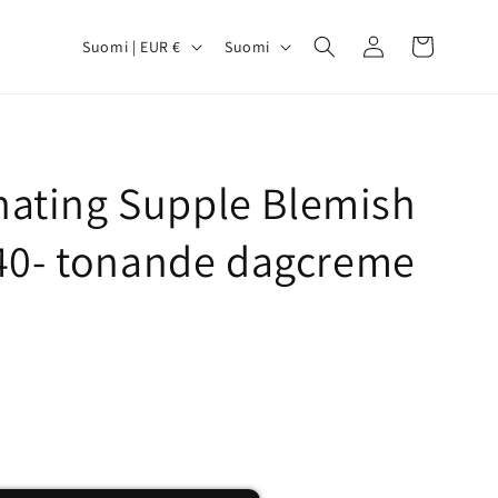
Kirjaudu
M
K
Ostoskori
Suomi | EUR €
Suomi
sisään
a
i
a
e
/
l
a
i
inating Supple Blemish
l
u
40- tonande dagcreme
e