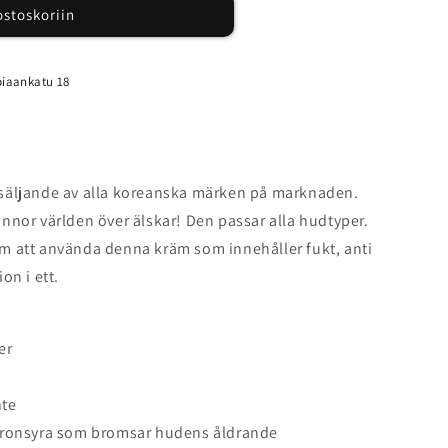
ostoskoriin
iaankatu 18
säljande av alla koreanska märken på marknaden.
nnor världen över älskar! Den passar alla hudtyper.
 att använda denna kräm som innehåller fukt, anti
on i ett.
er
nte
uronsyra som bromsar hudens åldrande