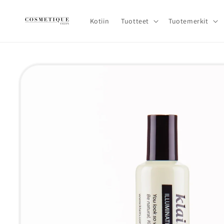
Ohita ja
siirry
sisältöön
Kotiin
Tuotteet
Tuotemerkit
Siirry
tuotetietoihin