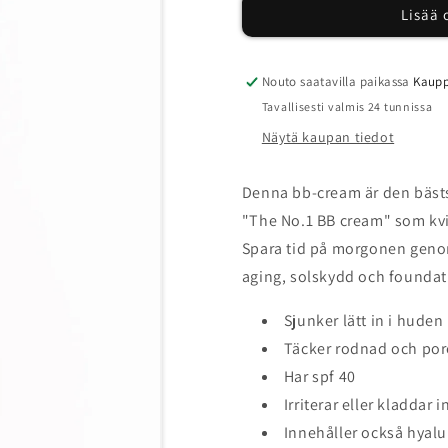
Lisää 
lluminating
lluminating
Supple
Supple
Blemish
Blemish
Cream
Cream
Nouto saatavilla paikassa
Kaupp
SPF
SPF
Tavallisesti valmis 24 tunnissa
40-
40-
Näytä kaupan tiedot
tonande
tonande
dagcreme
dagcreme
määrää
määrää
Denna bb-cream är den bäst
"The No.1 BB cream" som kvi
Spara tid på morgonen genom
aging, solskydd och foundati
Sjunker lätt in i huden
Täcker rodnad och por
Har spf 40
Irriterar eller kladdar i
Innehåller också hyal