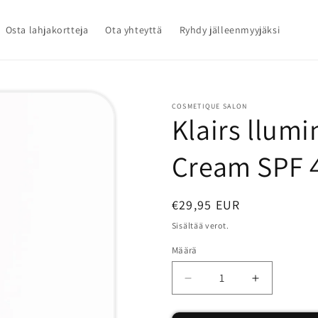
Osta lahjakortteja
Ota yhteyttä
Ryhdy jälleenmyyjäksi
COSMETIQUE SALON
Klairs llum
Cream SPF 
Normaalihinta
€29,95 EUR
Sisältää verot.
Määrä
Määrä
Vähennä
Lisää
tuotteen
tuotteen
Klairs
Klairs