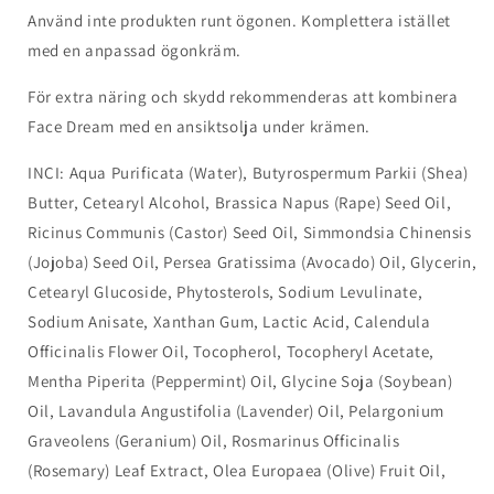
Använd inte produkten runt ögonen. Komplettera istället
med en anpassad ögonkräm.
För extra näring och skydd rekommenderas att kombinera
Face Dream med en ansiktsolja under krämen.
INCI: Aqua Purificata (Water), Butyrospermum Parkii (Shea)
Butter, Cetearyl Alcohol, Brassica Napus (Rape) Seed Oil,
Ricinus Communis (Castor) Seed Oil, Simmondsia Chinensis
(Jojoba) Seed Oil, Persea Gratissima (Avocado) Oil, Glycerin,
Cetearyl Glucoside, Phytosterols, Sodium Levulinate,
Sodium Anisate, Xanthan Gum, Lactic Acid, Calendula
Officinalis Flower Oil, Tocopherol, Tocopheryl Acetate,
Mentha Piperita (Peppermint) Oil, Glycine Soja (Soybean)
Oil, Lavandula Angustifolia (Lavender) Oil, Pelargonium
Graveolens (Geranium) Oil, Rosmarinus Officinalis
(Rosemary) Leaf Extract, Olea Europaea (Olive) Fruit Oil,