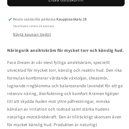
Åkerberg
Åkerberg
Face
Face
Dream
Dream
määrää
määrää
Nouto saatavilla paikassa
Kauppiaankatu 18
Tavallisesti valmis 24 tunnissa
Näytä kaupan tiedot
Näringsrik ansiktskräm för mycket torr och känslig hud.
Face Dream är vår mest fylliga ansiktskräm, speciellt
utvecklad för mycket torr, känslig och reaktiv hud. Den rika
formulan kombinerar vårdande växtoljor, sheasmör,
lugnande ringblomma och balanserande lavendel för att ge
intensiv näring, återfuktning och komfort.
Krämen hjälper
till att skydda huden mot yttre påfrestningar, minska
känslan av irritation och rodnad samt stärka hudens
naturliga motståndskraft. Den är tillräckligt skonsam även
för mycket känslig hud.
Produkten är naturligt