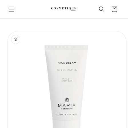
Ohita ja
siirry
Ostoskori
sisältöön
Siirry
tuotetietoihin