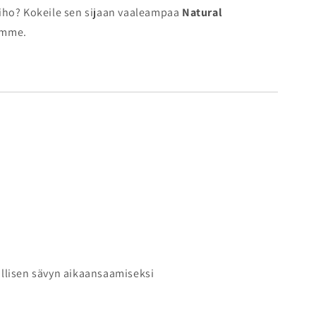
 iho? Kokeile sen sijaan vaaleampaa
Natural
amme.
löllisen sävyn aikaansaamiseksi