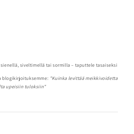
ienellä, siveltimellä tai sormilla – taputtele tasaiseksi
la blogikirjoituksemme:
"Kuinka levittää meikkivoidetta
ta upeisiin tuloksiin"