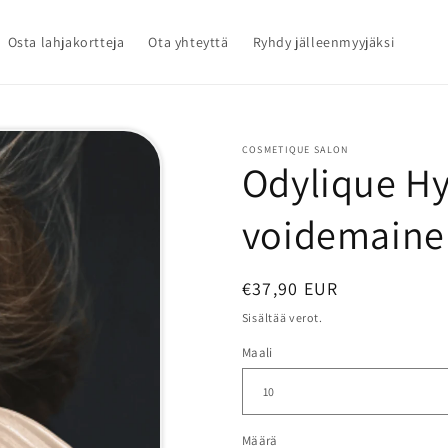
Osta lahjakortteja
Ota yhteyttä
Ryhdy jälleenmyyjäksi
COSMETIQUE SALON
Odylique H
voidemaine
Normaalihinta
€37,90 EUR
Sisältää verot.
Maali
Määrä
Määrä