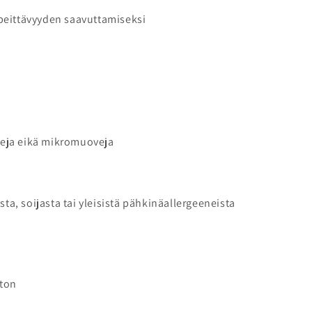
eittävyyden saavuttamiseksi
oveja eikä mikromuoveja
sta, soijasta tai yleisistä pähkinäallergeeneista
eton