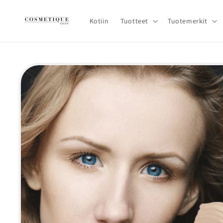
Ohita ja
siirry
sisältöön
Kotiin
Tuotteet
Tuotemerkit
Siirry
tuotetietoihin