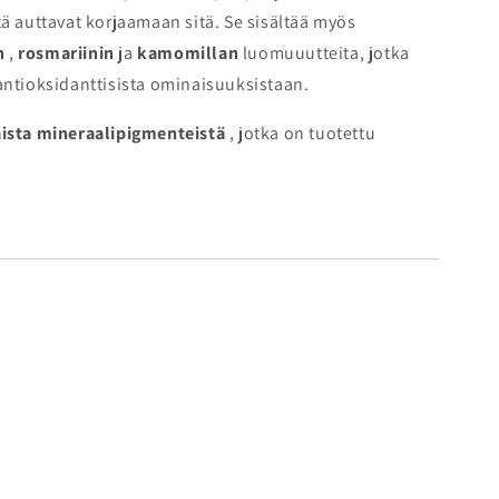
tä auttavat korjaamaan sitä. Se sisältää myös
n
,
rosmariinin
ja
kamomillan
luomuuutteita, jotka
antioksidanttisista ominaisuuksistaan.
ista mineraalipigmenteistä
, jotka on tuotettu