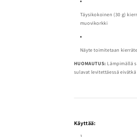
Täysikokoinen (30 g) kierr
muovikorkki
Näyte toimitetaan kierrät
HUOMAUTUS:
Lämpimällä sä
sulavat levitettäessä eivätkä
Käyttää: