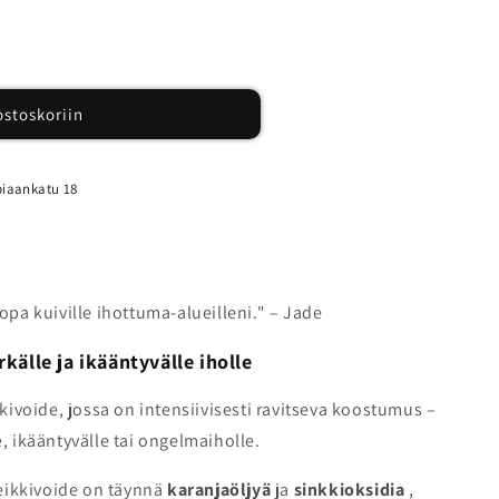
ostoskoriin
eeninen
en
e
iaankatu 18
jopa kuiville ihottuma-alueilleni." – Jade
källe ja ikääntyvälle iholle
ivoide, jossa on intensiivisesti ravitseva koostumus –
e, ikääntyvälle tai ongelmaiholle.
eikkivoide on täynnä
karanjaöljyä
ja
sinkkioksidia
,