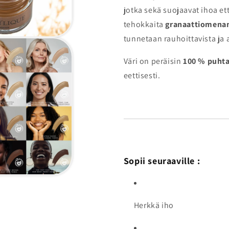
jotka sekä suojaavat ihoa et
tehokkaita
granaattiomena
tunnetaan rauhoittavista ja 
Väri on peräisin
100 % puhta
eettisesti.
Sopii seuraaville
:
Herkkä iho