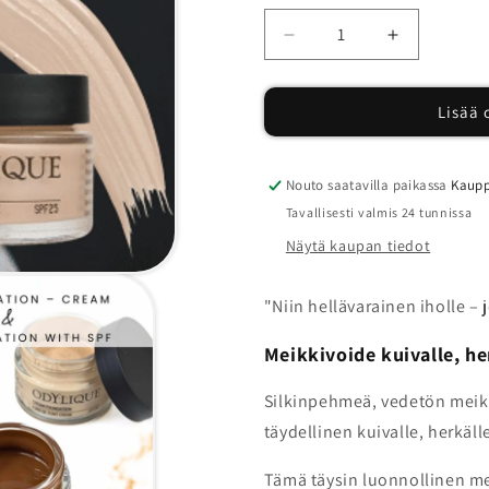
Vähennä
Lisää
tuotteen
tuotteen
Odylique
Odylique
Lisää 
Hypoallergeeninen
Hypoallerg
voidemainen
voidemain
meikkivoide
meikkivoid
määrää
määrää
Nouto saatavilla paikassa
Kaupp
Tavallisesti valmis 24 tunnissa
Näytä kaupan tiedot
"Niin hellävarainen iholle – 
Meikkivoide kuivalle, her
Silkinpehmeä, vedetön meikk
täydellinen kuivalle, herkäll
Tämä täysin luonnollinen m