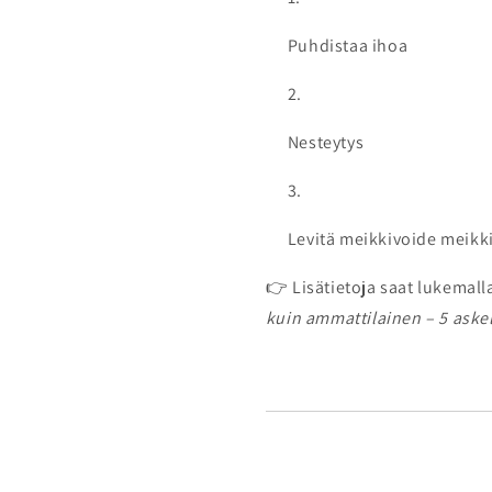
Puhdistaa ihoa
Nesteytys
Levitä meikkivoide meikkis
👉 Lisätietoja saat lukemal
kuin ammattilainen – 5 askel