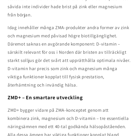
såvida inte individer hade brist på zink eller magnesium
från början.
Idag innehåller många ZMA-produkter andra former av zink
och magnesium med påvisad högre biotillgänglighet.
Däremot saknas en avgörande komponent: D-vitamin –
särskilt relevant för oss i Norden där bristen av tillräckligt
starkt solljus gör det svårt att upprätthålla optimala nivåer.
D-vitamin har precis som zink och magnesium många
viktiga funktioner kopplat till fysisk prestation,
återhämtning och invändig hälsa.
ZMD+ – En smartare utveckling
ZMD+ bygger vidare på ZMA-konceptet genom att
kombinera zink, magnesium och D-vitamin – tre essentiella
näringsämnen med ett 40-tal godkända hälsopåståenden.
Alla dessa ämnen har viktiga funktioner kopplat bland