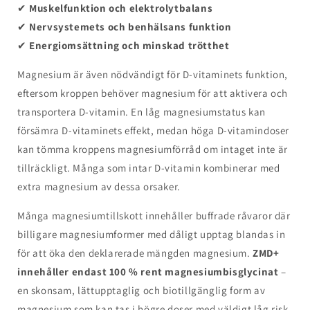
✔
Muskelfunktion och elektrolytbalans
✔
Nervsystemets och benhälsans funktion
✔
Energiomsättning och minskad trötthet
Magnesium är även nödvändigt för D-vitaminets funktion,
eftersom kroppen behöver magnesium för att aktivera och
transportera D-vitamin. En låg magnesiumstatus kan
försämra D-vitaminets effekt, medan höga D-vitamindoser
kan tömma kroppens magnesiumförråd om intaget inte är
tillräckligt. Många som intar D-vitamin kombinerar med
extra magnesium av dessa orsaker.
Många magnesiumtillskott innehåller buffrade råvaror där
billigare magnesiumformer med dåligt upptag blandas in
för att öka den deklarerade mängden magnesium.
ZMD+
innehåller endast 100 % rent magnesiumbisglycinat
–
en skonsam, lättupptaglig och biotillgänglig form av
magnesium som kan tas i högre doser med väldigt låg risk