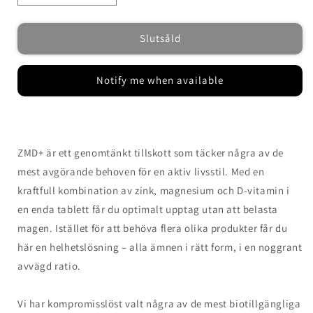
kvantitet
kvantitet
för
för
Slutsåld
Certan
Certan
ZMD+
ZMD+
Zink,
Zink,
Notify me when available
Magensium
Magensium
&amp;
&amp;
D-
D-
vitamin
vitamin
Tabletter
Tabletter
ZMD+ är ett genomtänkt tillskott som täcker några av de
mest avgörande behoven för en aktiv livsstil. Med en
kraftfull kombination av zink, magnesium och D-vitamin i
en enda tablett får du optimalt upptag utan att belasta
magen. Istället för att behöva flera olika produkter får du
här en helhetslösning – alla ämnen i rätt form, i en noggrant
avvägd ratio.
Vi har kompromisslöst valt några av de mest biotillgängliga