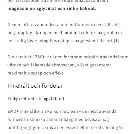
och lättabsorberade mineralformerna, såsom rent
magnesiumbisglycinat och zinkpikolinat.
Genom att använda dessa mineralformer säkerställs ett
högt upptag i kroppen med minimal risk för magproblem –
en vanlig biverkning hos många magnesiumtillskott.[1]
D-vitaminet i ZMD+ är i den form som primärt används inom
vården och läkemedelsbranschen, vilket garanterar
maximalt upptag och effekt.
Innehåll och fördelar
Zinkpikolinat – 5 mg/tablett
ZMD+ innehåller zinkpikolinat, en av de mest använda
formerna i kliniska sammanhang med bevisad hög
biotillgänglighet. Zink är en essentiell mineral som ingår i