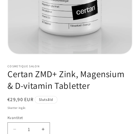
Öppna
mediet
1
COSMETIQUE SALON
i
Certan ZMD+ Zink, Magensium
modalfönster
& D-vitamin Tabletter
Ordinarie
€29,90 EUR
Slutsåld
pris
Skatter ingår.
Kvantitet
Kvantitet
Minska
Öka