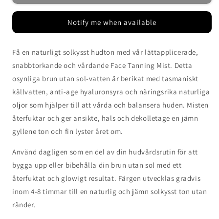
Beauty
Beauty
Face
Face
Notify me when available
Tanning
Tanning
Mist
Mist
Få en naturligt solkysst hudton med vår lättapplicerade,
snabbtorkande och vårdande Face Tanning Mist. Detta
osynliga brun utan sol-vatten är berikat med tasmaniskt
källvatten, anti-age hyaluronsyra och näringsrika naturliga
oljor som hjälper till att vårda och balansera huden. Misten
återfuktar och ger ansikte, hals och dekolletage en jämn
gyllene ton och fin lyster året om.
Använd dagligen som en del av din hudvårdsrutin för att
bygga upp eller bibehålla din brun utan sol med ett
återfuktat och glowigt resultat. Färgen utvecklas gradvis
inom 4-8 timmar till en naturlig och jämn solkysst ton utan
ränder.