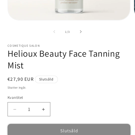
Öppna
mediet
1
av
1
/
3
i
i
modalfönster
COSMETIQUE SALON
Helioux Beauty Face Tanning
Mist
Ordinarie
€27,90 EUR
Slutsåld
pris
Skatter ingår.
Kvantitet
Kvantitet
Minska
Öka
kvantitet
kvantitet
för
för
Slutsåld
Helioux
Helioux