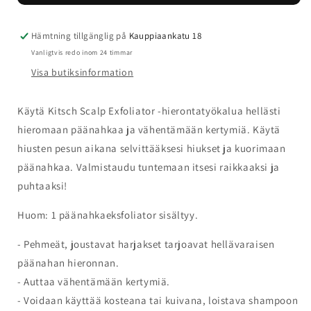
Scalp
Scalp
Exfoliator
Exfoliator
-
-
Hämtning tillgänglig på
Kauppiaankatu 18
Terracotta
Terracotta
Vanligtvis redo inom 24 timmar
Visa butiksinformation
Käytä Kitsch Scalp Exfoliator -hierontatyökalua hellästi
hieromaan päänahkaa ja vähentämään kertymiä. Käytä
hiusten pesun aikana selvittääksesi hiukset ja kuorimaan
päänahkaa. Valmistaudu tuntemaan itsesi raikkaaksi ja
puhtaaksi!
Huom: 1 päänahkaeksfoliator sisältyy.
- Pehmeät, joustavat harjakset tarjoavat hellävaraisen
päänahan hieronnan.
- Auttaa vähentämään kertymiä.
- Voidaan käyttää kosteana tai kuivana, loistava shampoon