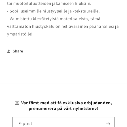
tai muotoilutuotteiden jakamiseen hiuksiin.
- Sopii useimmille hiustyypeille ja -tekstuureille.
- Valmistettu kierrätetyistä materiaaleista, tämä
välttämätön hiustyökalu on hellävarainen päänahallesi ja
ympäristölle!
Share
✉️
Var först med att få exklusiva erbjudanden,
prenumerera på vårt nyhetsbrev!
E-post