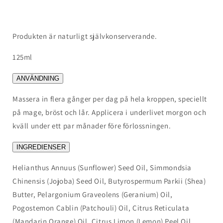
Produkten är naturligt självkonserverande.
125ml
ANVÄNDNING
Massera in flera gånger per dag på hela kroppen, speciellt
på mage, bröst och lår. Applicera i underlivet morgon och
kväll under ett par månader före förlossningen.
INGREDIENSER
Helianthus Annuus (Sunflower) Seed Oil, Simmondsia
Chinensis (Jojoba) Seed Oil, Butyrospermum Parkii (Shea)
Butter, Pelargonium Graveolens (Geranium) Oil,
Pogostemon Cablin (Patchouli) Oil, Citrus Reticulata
(Mandarin Orange) Oil, Citrus Limon (Lemon) Peel Oil,