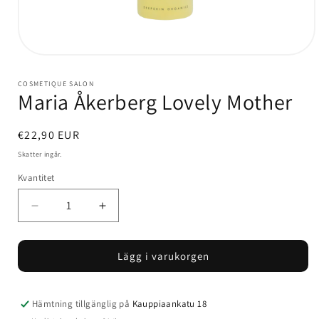
Öppna
mediet
1
COSMETIQUE SALON
i
Maria Åkerberg Lovely Mother
modalfönster
Ordinarie
€22,90 EUR
pris
Skatter ingår.
Kvantitet
Kvantitet
Minska
Öka
kvantitet
kvantitet
för
för
Lägg i varukorgen
Maria
Maria
Åkerberg
Åkerberg
Lovely
Lovely
Mother
Mother
Hämtning tillgänglig på
Kauppiaankatu 18