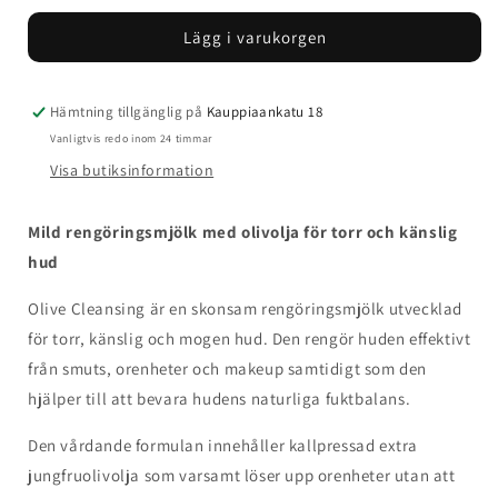
för
för
Lägg i varukorgen
Maria
Maria
Åkerberg
Åkerberg
Olive
Olive
Cleansing
Cleansing
Hämtning tillgänglig på
Kauppiaankatu 18
Vanligtvis redo inom 24 timmar
Visa butiksinformation
Mild rengöringsmjölk med olivolja för torr och känslig
hud
Olive Cleansing är en skonsam rengöringsmjölk utvecklad
för torr, känslig och mogen hud. Den rengör huden effektivt
från smuts, orenheter och makeup samtidigt som den
hjälper till att bevara hudens naturliga fuktbalans.
Den vårdande formulan innehåller kallpressad extra
jungfruolivolja som varsamt löser upp orenheter utan att