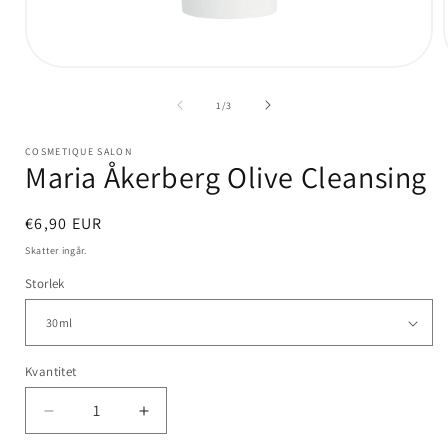
Öppna
mediet
1
av
1
/
3
i
i
modalfönster
COSMETIQUE SALON
Maria Åkerberg Olive Cleansing
Ordinarie
€6,90 EUR
pris
Skatter ingår.
Storlek
Kvantitet
Kvantitet
Minska
Öka
kvantitet
kvantitet