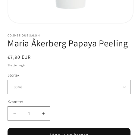
Öppna
mediet
1
COSMETIQUE SALON
i
Maria Åkerberg Papaya Peeling
modalfönster
Ordinarie
€7,90 EUR
pris
Skatter ingår.
Storlek
Kvantitet
Kvantitet
Minska
Öka
kvantitet
kvantitet
för
för
Lägg i varukorgen