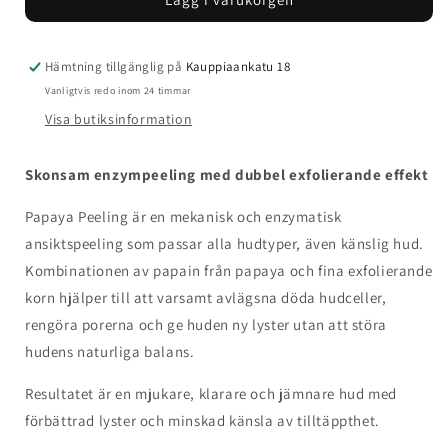
Maria
Maria
Åkerberg
Åkerberg
Papaya
Papaya
Peeling
Peeling
Hämtning tillgänglig på
Kauppiaankatu 18
Vanligtvis redo inom 24 timmar
Visa butiksinformation
Skonsam enzympeeling med dubbel exfolierande effekt
Papaya Peeling är en mekanisk och enzymatisk
ansiktspeeling som passar alla hudtyper, även känslig hud.
Kombinationen av papain från papaya och fina exfolierande
korn hjälper till att varsamt avlägsna döda hudceller,
rengöra porerna och ge huden ny lyster utan att störa
hudens naturliga balans.
Resultatet är en mjukare, klarare och jämnare hud med
förbättrad lyster och minskad känsla av tilltäppthet.