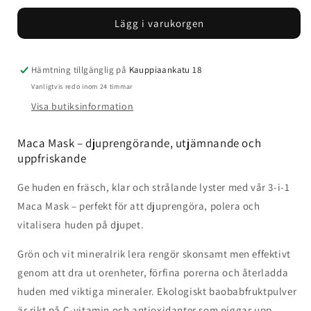
för
för
Lägg i varukorgen
Odylique
Odylique
3-
3-
In-
In-
1
1
Hämtning tillgänglig på
Kauppiaankatu 18
Maca
Maca
Vanligtvis redo inom 24 timmar
Mask
Mask
Visa butiksinformation
Maca Mask – djuprengörande, utjämnande och
uppfriskande
Ge huden en fräsch, klar och strålande lyster med vår 3-i-1
Maca Mask – perfekt för att djuprengöra, polera och
vitalisera huden på djupet.
Grön och vit mineralrik lera rengör skonsamt men effektivt
genom att dra ut orenheter, förfina porerna och återladda
huden med viktiga mineraler. Ekologiskt baobabfruktpulver
är rikt på C-vitamin och antioxidanter som piggar upp