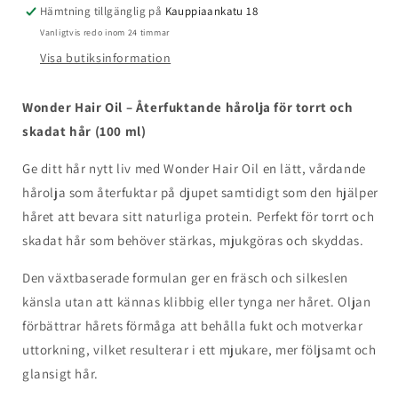
100ml
100ml
Hämtning tillgänglig på
Kauppiaankatu 18
Vanligtvis redo inom 24 timmar
Visa butiksinformation
Wonder Hair Oil – Återfuktande hårolja för torrt och
skadat hår (100 ml)
Ge ditt hår nytt liv med Wonder Hair Oil en lätt, vårdande
hårolja som återfuktar på djupet samtidigt som den hjälper
håret att bevara sitt naturliga protein. Perfekt för torrt och
skadat hår som behöver stärkas, mjukgöras och skyddas.
Den växtbaserade formulan ger en fräsch och silkeslen
känsla utan att kännas klibbig eller tynga ner håret. Oljan
förbättrar hårets förmåga att behålla fukt och motverkar
uttorkning, vilket resulterar i ett mjukare, mer följsamt och
glansigt hår.