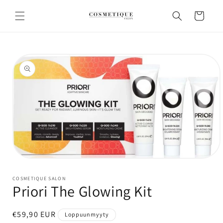
Ohita ja
siirry
Ostoskori
sisältöön
Siirry
tuotetietoihin
Avaa
aineisto
1
COSMETIQUE SALON
modaalisessa
Priori The Glowing Kit
ikkunassa
Normaalihinta
€59,90 EUR
Loppuunmyyty