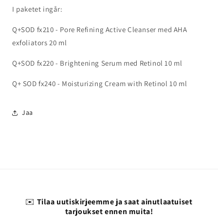
I paketet ingår:
Q+SOD fx210 - Pore Refining Active Cleanser med AHA
exfoliators 20 ml
Q+SOD fx220 - Brightening Serum med Retinol 10 ml
Q+ SOD fx240 - Moisturizing Cream with Retinol 10 ml
Jaa
✉️
Tilaa uutiskirjeemme ja saat ainutlaatuiset
tarjoukset ennen muita!